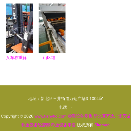
备流水线，
工业流体灌
备加盟店
管局开展节
你真的选对
装解决方案
称重设备零
前计量专项
了吗？——
称重式
售与产品展
检查 守护
从零售视角
200L大铁
示一体化解
市民“秤心
看称重设备
桶/吨桶灌
决方案
如意”
选购
装设备
叉车称重解
山区结
决方案 高
出“致富
效集成，助
果”——四
力工厂智能
川邻水脐橙
化管理
产业发展一
地址：新北区三井街道万达广场3-1004室
线见闻
电话：-
Copyright © 2026
www.tianyhq.com
称重设备零售
新北区万达广场天诚
称重设备经营部
称重设备零售
版权所有
Sitemap