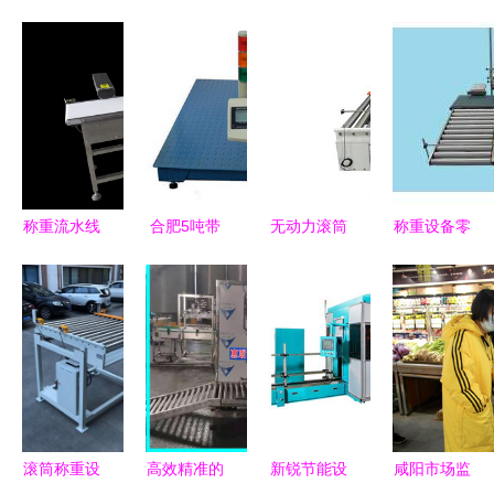
称重流水线
合肥5吨带
无动力滚筒
称重设备零
设备与自动
报警电子磅
称重机生产
售 精准赋
分选剔除机
秤价格解析
线输送称重
能，助力各
高效零售称
及上海汉衡
设备及零售
行各业高效
重解决方案
直销选购指
市场应用
发展
南
滚筒称重设
高效精准的
新锐节能设
咸阳市场监