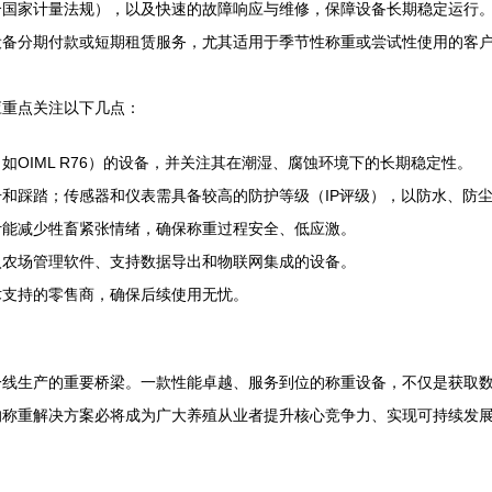
合国家计量法规），以及快速的故障响应与维修，保障设备长期稳定运行
设备分期付款或短期租赁服务，尤其适用于季节性称重或尝试性使用的客
应重点关注以下几点：
OIML R76）的设备，并关注其在潮湿、腐蚀环境下的长期稳定性。
和踩踏；传感器和仪表需具备较高的防护等级（IP评级），以防水、防
计能减少牲畜紧张情绪，确保称重过程安全、低应激。
入农场管理软件、支持数据导出和物联网集成的设备。
术支持的零售商，确保后续使用无忧。
一线生产的重要桥梁。一款性能卓越、服务到位的称重设备，不仅是获取
的称重解决方案必将成为广大养殖从业者提升核心竞争力、实现可持续发