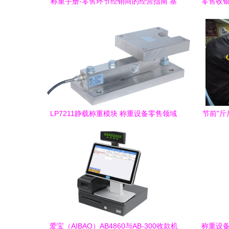
称重手册-零售环节经销商的经营指南 基
零售收银
于中国收藏热线平台的分析
LP7211静载称重模块 称重设备零售领域
节前"斤
的精准之选
爱宝（AIBAO）AB4860与AB-300收款机
称重设备